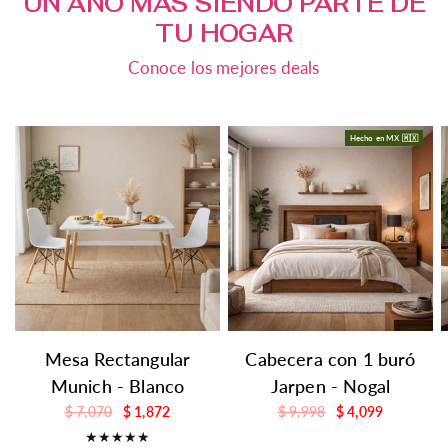
UN AÑO MÁS SIENDO PARTE DE
TU HOGAR
Conoce los mejores deals
Hecho en MX 🇲🇽
Mesa Rectangular
Cabecera con 1 buró
Munich - Blanco
Jarpen - Nogal
$ 7,070
$ 1,872
$ 9,998
$ 4,099