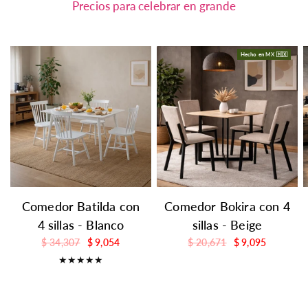
Precios para celebrar en grande
Hecho en MX 🇲🇽
Comedor Batilda con
Comedor Bokira con 4
4 sillas - Blanco
sillas - Beige
$ 34,307
$ 9,054
$ 20,671
$ 9,095