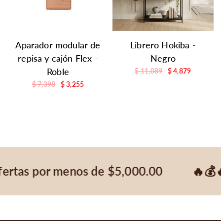
Aparador modular de
Librero Hokiba -
repisa y cajón Flex -
Negro
Roble
$ 11,089
$ 4,879
$ 7,398
$ 3,255
ertas por menos de $5,000.00
🔥💰