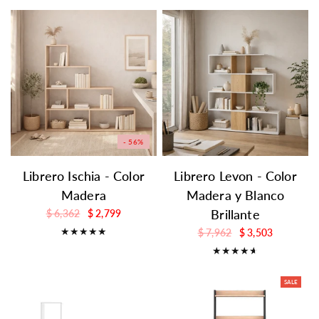
- 56%
Librero Ischia - Color
Librero Levon - Color
Madera
Madera y Blanco
Brillante
$ 6,362
$ 2,799
$ 7,962
$ 3,503
SALE