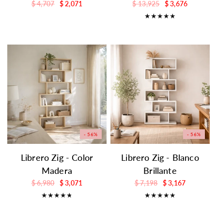
$ 4,707
$ 2,071
$ 13,925
$ 3,676
- 56%
- 56%
Librero Zig - Color
Librero Zig - Blanco
Madera
Brillante
$ 6,980
$ 3,071
$ 7,198
$ 3,167