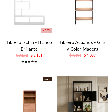
- 56%
Librero Ischia - Blanco
Librero Acuarius - Gris
Brillante
y Color Madera
$ 7,162
$ 3,151
$ 7,434
$ 4,089
NUEVO