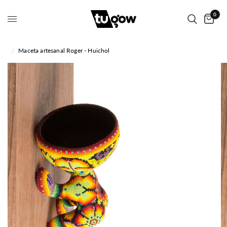
0
/
Maceta artesanal Roger - Huichol